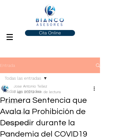
Cita Online
Entrada
Todas las entradas
Jose Antonio Tellez
Todas las entradas
7 ago 2021
2 min de lectura
Primera Sentencia que
Covid19
Avala la Prohibición de
Área Laboral
Despedir durante la
Prestaciones
Pandemia del COVID19
Fiscal