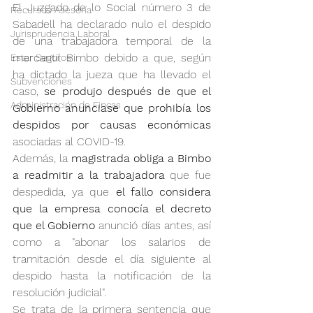
El Juzgado de lo Social número 3 de 
Recursos Asesoría
Sabadell ha declarado nulo el despido 
Jurisprudencia Laboral
de una trabajadora temporal de la 
mercantil Bimbo debido a que, según 
Estar Seguros
ha dictado la jueza que ha llevado el 
Subvenciones
caso, 
se produjo después de que el 
Administración de Fincas
Gobierno anunciase que prohibía los 
despidos por causas económicas 
asociadas al COVID-19.
Además, la 
magistrada obliga a Bimbo 
a readmitir a la trabajadora
 que fue 
despedida, ya que 
el fallo considera 
que la empresa conocía el decreto 
que el Gobierno
 anunció días antes, así 
como a "abonar los salarios de 
tramitación desde el día siguiente al 
despido hasta la notificación de la 
resolución judicial".
Se trata de la primera sentencia que 