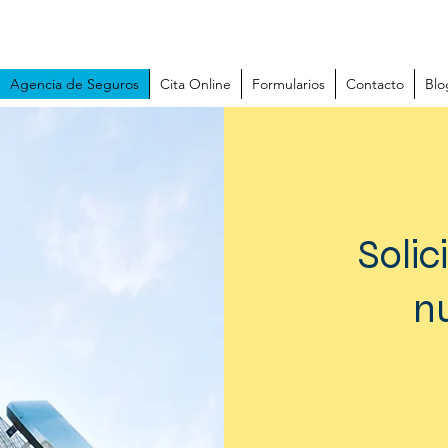
Agencia de Seguros
Cita Online
Formularios
Contacto
Blo
Solic
n