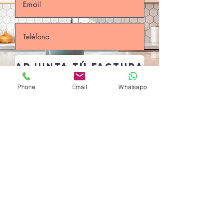
Adjunta tú Factura
Cargar archivo compatible (máximo 15 MB)
Phone
Email
Whatsapp
Enviar
952 00 77 77
info@biancoasesores.com
©2020 por Bianco Asesores.