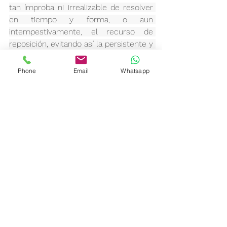
tan ímproba ni irrealizable de resolver 
en tiempo y forma, o aun 
intempestivamente, el recurso de 
reposición, evitando así la persistente y 
recusable práctica del silencio 
negativo como alternativa u opción 
Phone
Email
Whatsapp
ilegítima al deber de resolver", añade.
Fuente Europa Press. 
Fiscal