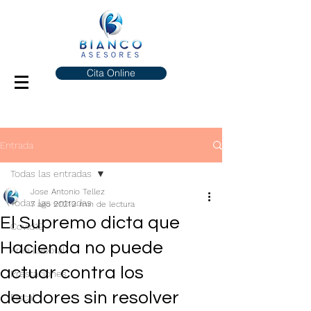
Cita Online
Entrada
Todas las entradas
Jose Antonio Tellez
Todas las entradas
7 ago 2021
2 min de lectura
El Supremo dicta que
Covid19
Hacienda no puede
Área Laboral
actuar contra los
Prestaciones
deudores sin resolver
Fiscal