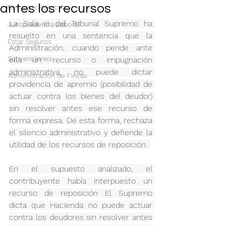
antes los recursos
Recursos Asesoría
La Sala III del Tribunal Supremo ha 
Jurisprudencia Laboral
resuelto en una sentencia que la 
Estar Seguros
Administración, cuando pende ante 
Subvenciones
ella un recurso o impugnación 
administrativa, no puede dictar 
Administración de Fincas
providencia de apremio (posibilidad de 
actuar contra los bienes del deudor) 
sin resolver antes ese recurso de 
forma expresa. De esta forma, rechaza 
el silencio administrativo y defiende la 
utilidad de los recursos de reposición. 
En el supuesto analizado, el 
contribuyente había interpuesto un 
recurso de reposición El Supremo 
dicta que Hacienda no puede actuar 
contra los deudores sin resolver antes 